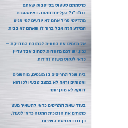
פרסמתם סטטוס בפייסבוק שאתם
בנתב"ג? העליתם תמונה באינסטגרם
מהדיוטי פרי? אתם לא יודעים למי מגיע
המידע הזה אבל ברור לו שאתם לא בבית
אל תזמינו את המונית לכתובת המדויקת –
נכון, יש לכם מזוודות לסחוב אבל עדיין
כדאי לנקוט משנה זהירות
בית שכל התריסים בו מוגפים, מוחשכים
ואטומים נראה לא במצב טבעי ולכן הוא
דווקא לא מוגן יותר
בעוד שאת התריסים כדאי להשאיר מעט
פתוחים את הזכוכית המגנה כדאי לנעול,
כך גם במרפסת השירות