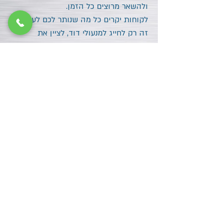
ולהשאר מרוצים כל הזמן.
לקוחות יקרים כל מה שנותר לכם לעשות
זה רק לחייג למנעולי דוד, לציין את
מיקומכם בעתלית
, לא חשוב אם אתם
לקוח פרטי, חברה, או מוסד ציבורי שפועל
בעתלית , כמובן שהמנעולן שלנו ידע לספק
לכם את השירות הטוב ביותר עבורכם בכל
שעה !
לכל צורך שיש אנחנו כאן עומדים לרשותכם
ובשבילכם אז חייגו
052-552-5523
למנעולן בעתלית
24/7 צרו קשר מיידי עם
מנעולי דוד!
המנעולנים הטובים ביותר בעתלית
!
מנעולן בעתלית
052-552-5523
המפתח לביטחון שלך
מנעולי דוד !!