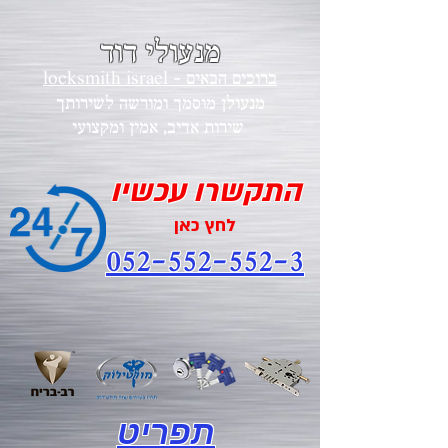
מנעולי דוד
locksmith israel - ברוכים הבאים
מנעולן מוסמך ומורשה לשירותך
י
שירות אדיב, אמין ומקצוע
התקשרו עכשיו
לחץ כאן
052-552-552-3
תפריט