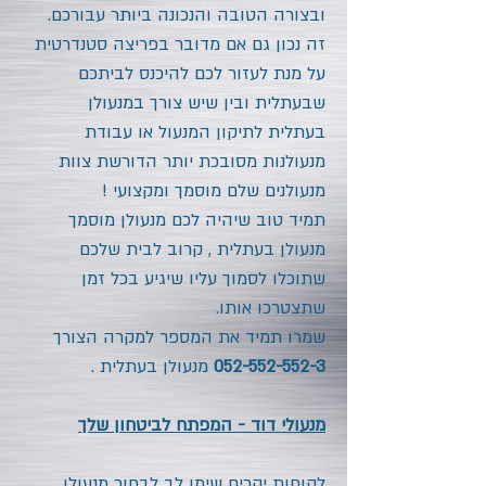
ובצורה הטובה והנכונה ביותר עבורכם.
זה נכון גם אם מדובר בפריצה סטנדרטית
על מנת לעזור לכם להיכנס לביתכם
שבעתלית ובין שיש צורך במנעולן
בעתלית
לתיקון המנעול או עבודת
מנעולנות מסובכת יותר הדורשת צוות
מנעולנים שלם מוסמך ומקצועי !
תמיד טוב שיהיה לכם מנעולן מוסמך
מנעולן בעתלית
, קרוב לבית שלכם
שתוכלו לסמוך עליו שיגיע בכל זמן
שתצטרכו אותו.
שמרו תמיד את המספר למקרה הצורך
052-552-552-3
מנעולן בעתלית
.
מנעולי דוד - המפתח לביטחון שלך
לקוחות יקרים שימו לב לבחור מנעולן