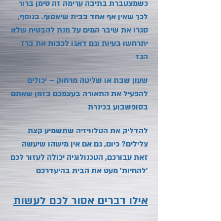
כשמצטברת בתיבה ערימה זה סימן ברור
לכך שאין אף אחד בבית שיאסוף. בנוסף,
סגרו את שיבר המים על מנת להבטיח שלא
יתרחשו בעיות וגם דאגו לכבות את ברז
הגז
שעון שבת או שליטה מרחוק – יכולים
להפעיל את התאורה בעצמכם בזמן שאתם
בסופשבוע בכינרת
להדליק את הטלוויזיה שתשמיע קצת
צלילים? כיום, גם אם אין מישהו שיעשה
זאת עבורכם, הטכנולוגיה יכולה לעזור לכם
'להחיות' מעט את הבית בהיעדרכם
אילו דברים אסור לכם לעשות