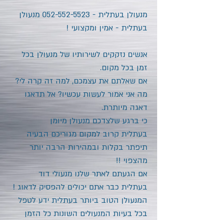
מנעולן בעתלית
-
052-552-5523
מנעולן
בעתלית - אמין ומקצועי !
אנשים נזקקים לשירותיו של מנעולן בכל
זמן בכל מקום.
אם שאלתם את עצמכם, למה זה קרה לי?
מה אני אמור לעשות עכשיו? אל תדאגו
דאגה מיותרת.
כי ברגע שלצדכם מנעולן מיומן
בעתלית
קרוב למקום מגוריכם הבעיה
תיפתר בקלות ובמהירות הרבה יותר
מהצפוי !!
אם הגעתם לאתר שלנו מנעולי דוד
בעתלית
כבר אתם יכולים להפסיק לדאוג !
המנעולן הטוב ביותר בעתלית
ידע לטפל
בכל בעיות המנעולים השונות כל הזמן