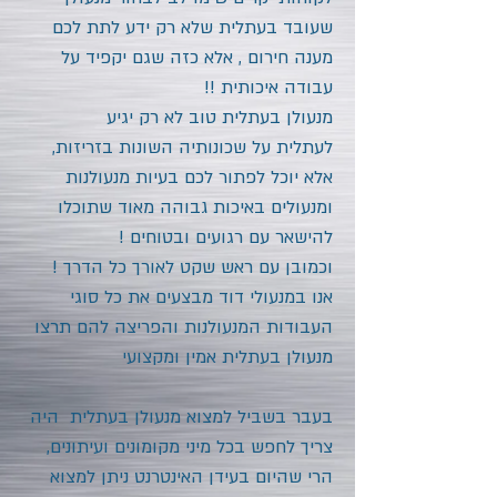
שעובד בעתלית
שלא רק ידע לתת לכם
מענה חירום , אלא כזה שגם יקפיד על
עבודה איכותית !!
מנעולן בעתלית טוב לא רק יגיע
לעתלית
על שכונותיה השונות בזריזות,
אלא יוכל לפתור לכם בעיות מנעולנות
ומנעולים באיכות גבוהה מאוד שתוכלו
להישאר עם רגועים ובטוחים !
וכמובן עם ראש שקט לאורך כל הדרך !
אנו במנעולי דוד מבצעים את כל סוגי
העבודות המנעולנות והפריצה להם תרצו
מנעולן בעתלית
אמין ומקצועי
בעבר בשביל למצוא מנעולן בעתלית היה
צריך לחפש בכל מיני מקומונים ועיתונים,
הרי שהיום בעידן האינטרנט ניתן למצוא