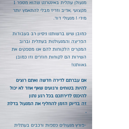
מנעולן עתלית
באינטרנט שהוא מספר 1
מקצועי ,אדיב וזריז מבלי להתאמץ יותר
מידי ! מנעולי דוד.
כמובן שיש ברשותנו ניסיון רב בעבודות
הפריצה והמנעולנות בעתלית
וברוב
המקרים הלקוחות להם אנו מספקים את
השירות הם לקוחות חוזרים וזו כמובן
גאוותנו!
אם עברתם לדירה חדשה ואתם רוצים
להיות בטוחים ורגועים שאף אחד לא יכול
להיכנס לדירתכם בכל רגע נתון
זה בדיוק הזמן להחליף את המנעול בדלת
.
-פורץ מנעולים כספות ורכבים בעתלית