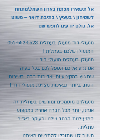
אל תשאירו מפתח בארון חשמל\מתחת
לשטיחון \ בעציץ \ בתיבת דואר – פשוט
אל. כולם יודעים לחפש שם
מנעולי דוד מנעולן בעתלית
052-552-5523
המנעולן שלכם בעתלית
!
מנעולן בעתלית
מנעולי דוד !
אנו נגיע אליכם ונטפל לכם בכל בעיה
שתצוץ במקצועיות ואדיבות רבה, בשירות
הטוב ביותר ובאיכות מצוינת מנעולי דוד !
מנעולנים מוסמכים ומורשים בעתלית זה
אנחנו, יותר מכל חברה אחרת במקצוע
המנעולנות הרחב שלנו ובעיקר באזור
עתלית
.
חשוב לנו שתוכלו להתרשם מאיתנו