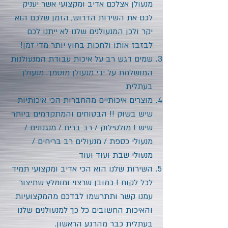
מנעולן אצלכם אדיב ומקצועי אשר יעניק
לכם את השירות הדרוש, הזמן שלכם הוא
יקר ולכן המנעולנים שלנו לא ייתנו לכם
לבזבז אותו ולחכות בחוץ יותר מדי זמן!
שמים דגש רב על איכות עבודת המנעולנות
המושלמת על ידי מנעולן מוסמך. מנעולן
בעתלית
מוצרים איכותיים מהחברות הכי איכותיות
שיש בשוק !! הבטוחים והמתקדמים ביותר
שיש ! מולטילוק / רב בריח / מנגנונים /
מנעולי כספת / מנעולים רב בריחים /
מנעולי שבת ועוד ועוד
השירות שלנו הוא הכי אדיב ומקצועי תמיד
לכל לקוח ! כמובן שרצוי ומומלץ שתיצור
עמנו קשר ותתרשמו לבדכם מהמקצועיות
והאיכות החשובים כל כך למנעולנים שלנו
בעתלית
כבר מהרגע הראשון.