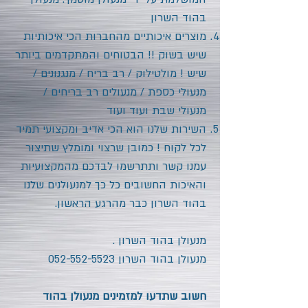
בהוד השרון
מוצרים איכותיים מהחברות הכי איכותיות
שיש בשוק !! הבטוחים והמתקדמים ביותר
שיש ! מולטילוק / רב בריח / מנגנונים /
מנעולי כספת / מנעולים רב בריחים /
מנעולי שבת ועוד ועוד
השירות שלנו הוא הכי אדיב ומקצועי תמיד
לכל לקוח ! כמובן שרצוי ומומלץ שתיצור
עמנו קשר ותתרשמו לבדכם מהמקצועיות
והאיכות החשובים כל כך למנעולנים שלנו
בהוד השרון
כבר מהרגע הראשון.
מנעולן
בהוד השרון
.
מנעולן
בהוד השרון
052-552-5523
חשוב שתדעו למזמינים מנעולן
בהוד