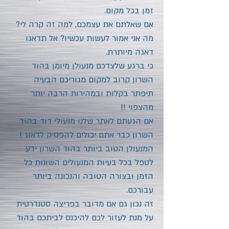
זמן בכל מקום.
אם שאלתם את עצמכם, למה זה קרה לי?
מה אני אמור לעשות עכשיו? אל תדאגו
דאגה מיותרת.
כי ברגע שלצדכם מנעולן מיומן
בהוד
השרון
קרוב למקום מגוריכם הבעיה
תיפתר בקלות ובמהירות הרבה יותר
מהצפוי !!
אם הגעתם לאתר שלנו מנעולי דוד
בהוד
השרון
כבר אתם יכולים להפסיק לדאוג !
המנעולן הטוב ביותר
בהוד השרון
ידע
לטפל בכל בעיות המנעולים השונות כל
הזמן ובצורה הטובה והנכונה ביותר
עבורכם.
זה נכון גם אם מדובר בפריצה סטנדרטית
על מנת לעזור לכם להיכנס לביתכם
בהוד