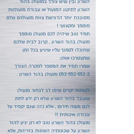
השרון
ובין שיש צורך במנעולן
בהוד
השרון
לתיקון המנעול או עבודת מנעולנות
מסובכת יותר הדורשת צוות מנעולנים שלם
מוסמך ומקצועי !
תמיד טוב שיהיה לכם מנעולן מוסמך
מנעולן
בהוד השרון
, קרוב לבית שלכם
שתוכלו לסמוך עליו שיגיע בכל זמן
שתצטרכו אותו.
שמרו תמיד את המספר למקרה הצורך
052-552-552-3
מנעולן
בהוד השרון
.
לקוחות יקרים שימו לב לבחור מנעולן
שעובד
בהוד השרון
שלא רק ידע לתת
לכם מענה חירום , אלא כזה שגם יקפיד על
עבודה איכותית !!
מנעולן
בהוד השרון
טוב לא רק יגיע ל
הוד
השרון
על שכונותיה השונות בזריזות, אלא