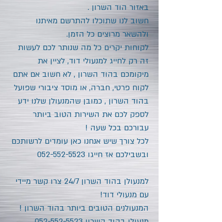
באזור
הוד השרון
.
חשוב לנו שתוכלו להתרשם מאיתנו
ולהשאר מרוצים כל הזמן.
לקוחות יקרים כל מה שנותר לכם לעשות
זה רק לחייג למנעולי דוד, לציין את
מיקומכם
בהוד השרון
, לא חשוב אם אתם
לקוח פרטי, חברה, או מוסד ציבורי שפועל
בהוד השרון
, כמובן שהמנעולן שלנו ידע
לספק לכם את השירות הטוב ביותר
עבורכם בכל שעה !
לכל צורך שיש אנחנו כאן עומדים לרשותכם
ובשבילכם אז חייגו
052-552-5523
למנעולן
בהוד השרון
24/7 צרו קשר מיידי
עם מנעולי דוד!
המנעולנים הטובים ביותר
בהוד השרון
!
מנעולן
בהוד השרון
052-552-5523