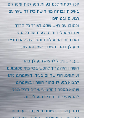
יוכל לפתור לכם בעיות מנעולנות ומנעולים
באיכות גבוהה מאוד שתוכלו להישאר עם
רגועים ובטוחים !
וכמובן עם ראש שקט לאורך כל הדרך !
אנו במנעולי דוד מבצעים את כל סוגי
העבודות המנעולנות והפריצה להם תרצו
מנעולן
בהוד השרון
אמין ומקצועי
בעבר בשביל למצוא מנעולן
בהוד
השרון
היה צריך לחפש בכל מיני מקומונים
ועיתונים, הרי שהיום בעידן האינטרנט ניתן
למצוא מנעולן
בהוד השרון
באינטרנט
שהוא מספר 1 מקצועי ,אדיב וזריז מבלי
להתאמץ יותר מידי ! מנעולי דוד.
כמובן שיש ברשותנו ניסיון רב בעבודות