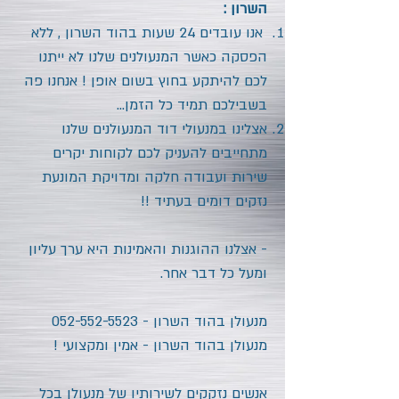
השרון
:
אנו עובדים 24 שעות
בהוד השרון
, ללא
הפסקה כאשר המנעולנים שלנו לא ייתנו
לכם להיתקע בחוץ בשום אופן ! אנחנו פה
בשבילכם תמיד כל הזמן...
אצלינו במנעולי דוד המנעולנים שלנו
מתחייבים להעניק לכם לקוחות יקרים
שירות ועבודה חלקה ומדויקת המונעת
נזקים דומים בעתיד !!
- אצלנו ההוגנות והאמינות היא ערך עליון
ומעל כל דבר אחר.
מנעולן
בהוד השרון
-
052-552-5523
מנעולן
בהוד השרון
- אמין ומקצועי !
אנשים נזקקים לשירותיו של מנעולן בכל