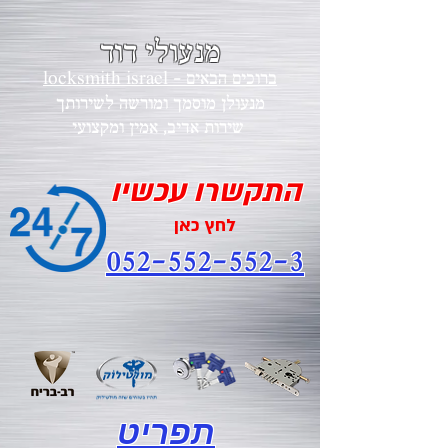
מנעולי דוד
locksmith israel - ברוכים הבאים
מנעולן מוסמך ומורשה לשירותך
י
שירות אדיב, אמין ומקצוע
התקשרו עכשיו
לחץ כאן
052-552-552-3
תפריט