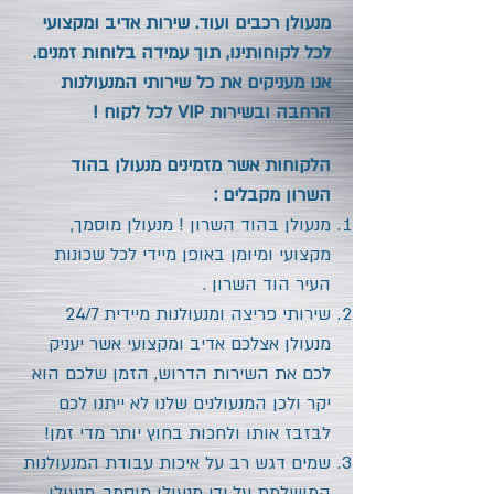
מנעולן רכבים ועוד. שירות אדיב ומקצועי
לכל לקוחותינו, תוך עמידה בלוחות זמנים.
אנו מעניקים את כל שירותי המנעולנות
הרחבה ובשירות VIP לכל לקוח !
הלקוחות אשר מזמינים מנעולן בהוד
השרון
מקבלים :
מנעולן
בהוד השרון
! מנעולן מוסמך,
מקצועי ומיומן באופן מיידי לכל שכונות
העיר
הוד השרון
.
שירותי פריצה ומנעולנות מיידית 24/7
מנעולן אצלכם אדיב ומקצועי אשר יעניק
לכם את השירות הדרוש, הזמן שלכם הוא
יקר ולכן המנעולנים שלנו לא ייתנו לכם
לבזבז אותו ולחכות בחוץ יותר מדי זמן!
שמים דגש רב על איכות עבודת המנעולנות
המושלמת על ידי מנעולן מוסמך. מנעולן