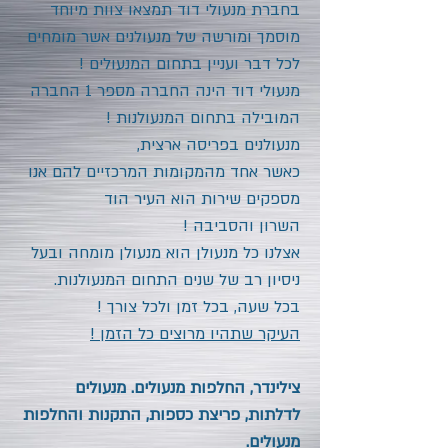
בחברת מנעולי דוד תמצאו צוות מיוחד
מוסמך ומורשה של מנעולנים אשר מומחים
לכל דבר ועניין בתחום המנעולים !
מנעולי דוד הינה החברה מספר 1 החברה
המובילה בתחום המנעולנות !
מנעולנים בפריסה ארצית,
כאשר אחד מהמקומות המרכזיים להם אנו
מספקים שירות הוא העיר
הוד
השרון
והסביבה !
אצלנו כל מנעולן הוא מנעולן מומחה ובעל
ניסיון רב של שנים התחום המנעולנות.
בכל שעה, בכל זמן ולכל צורך !
העיקר שתהיו מרוצים כל הזמן !
צילינדר, החלפות מנעולים. מנעולים
לדלתות, פריצת כספות, התקנות והחלפות
מנעולים.