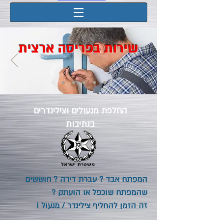
שירות בפריסה ארצית
החלפת מנעולים וצילינדרים
בנתיבות
המפתח אבד ? עברת דירה ? חוששים
שהמפתח שוכפל או הועתק ?
זה הזמן להחליף צילינדר / מנעול !