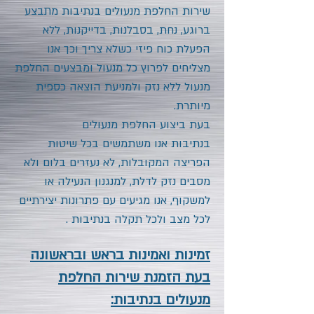
שירות החלפת מנעולים
בנתיבות
מתבצע
ברוגע, נחת, בסבלנות, בדייקנות, ללא
הפעלת כוח פיזי כשלא צריך וכך אנו
מצליחים לפרוץ כל מנעול ומבצעים החלפת
מנעול ללא נזק ולמניעת הוצאה כספית
מיותרת.
בעת ביצוע החלפת מנעולים
בנתיבות
אנו משתמשים בכל שיטות
הפריצה המקובלות, לא נעזרים בלום ולא
מסבים נזק לדלת, למנגנון הנעילה או
למשקוף, אנו מגיעים עם פתרונות יצירתיים
לכל מצב ולכל תקלה
בנתיבות
.
זמינות ואמינות בראש ובראשונה
בעת הזמנת שירות החלפת
מנעולים בנתיבות: