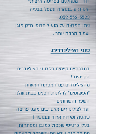
דוד - מנעולנים בפריסה ארצית"
ואנו נגיע במהרה ונטפל בבעיה
.
052-552-5523
ניתן המלצה על מנעול חלופי חזק מוגן
ועמיד הרבה יותר .
סוגי הצילינדרים.
בחברתיינו קיימים כל סוגי הצילינדרים
הקיימים !
מהצילינדרים עם המפתח המשונן
"הפשוטים" לדלתות הפנים בבית שלנו
השער והשרותים.
ועד לצילינדרים מאסייבים מוגני פריצה
שקטה וקידוח ארוך וממושך !
בעלי כרטיסי שכפול כמובן ומפתחות
מחומר חזק שלא ניתן לשכפל ולהעתיק