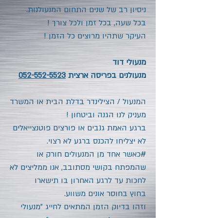
ניסיון רב של שנים התחום המנעולנות.
בכל שעה, בכל זמן ולכל צורך !
העיקר שתהיו מרוצים כל הזמן !
מנעולי דוד
מנעולנים בפריסה ארצית
052-552-5523
המנעול / הצילינדר בדלת הבית או המשרד
מעניק לנו הגנה וביטחון !
ברגע האמת גנבים או פורצים פוטנצייאלים
לא יצליחו להכנס ברגע לא רצוי.
#כאשר אחד מן המנעולים חורק או
שהמפתח בקושי מסתובב, אנו ממליצים לא
לחכות עד לרגע האחרון בו תישארו
בחוץ בחוסר אונים משווע.
וזהו בדיוק הזמן המתאים לחייג "מנעולי