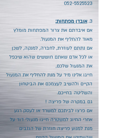
052-5525523
3.
אובדן מפתחות:
אם איבדתם את צרור המפתחות מומלץ
מאוד להחליף את המנעול.
אם נתתם לעוזרת, לחברה, למנקה, לשכן
או לכל אדם שאתם חוששים שהוא שיכפל
את המנעול שלכם,
חייגו אלינו מיד על מנת להחליף את המנעול
הקיים ולהשיב לעצמכם את הביטחון
והשליטה בחייכם.
גם במקרה של פריצה !
אם פרצו לביתכם למשרד או לעסק רגע
אחרי החיוג למשטרה חייגו מנעולי דוד על
מנת למנוע פריצה חוזרת של הגנבים
שהעתיקו את המנעול הקיים.