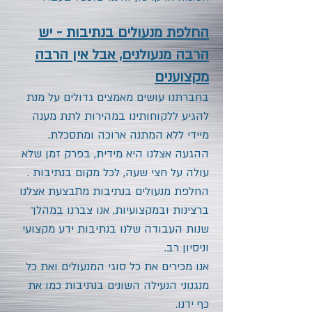
החלפת מנעולים בנתיבות - יש
הרבה מנעולנים, אבל אין הרבה
מקצוענים
בחברתנו
עושים מאמצים גדולים על מנת
להגיע ללקוחותינו במהירות לתת מענה
מיידי ללא המתנה ארוכה ומתסכלת.
ההגעה אצלנו היא מידית, בפרק זמן שלא
עולה על חצי שעה, לכל מקום
בנתיבות
.
החלפת מנעולים
בנתיבות
מתבצעת אצלנו
ברצינות ובמקצועיות, אנו צברנו במהלך
שנות העבודה שלנו
בנתיבות
ידע מקצועי
וניסיון רב.
אנו מכירים את כל סוגי המנעולים ואת כל
מנגנוני הנעילה השונים
בנתיבות
כמו את
כף ידנו.