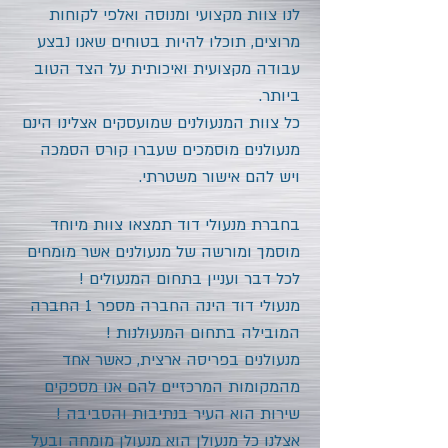
לנו צוות מקצועי ומנוסה ואלפי לקוחות
מרוצים, תוכלו להיות בטוחים שאנו נבצע
עבודה מקצועית ואיכותית על הצד הטוב
ביותר.
כל צוות המנעולנים שמועסקים אצלינו הינם
מנעולנים מוסמכים שעברו קורס הסמכה
ויש להם אישור משטרתי.
בחברת מנעולי דוד תמצאו צוות מיוחד
מוסמך ומורשה של מנעולנים אשר מומחים
לכל דבר ועניין בתחום המנעולים !
מנעולי דוד הינה החברה מספר 1 החברה
המובילה בתחום המנעולנות !
מנעולנים בפריסה ארצית, כאשר אחד
מהמקומות המרכזיים להם אנו מספקים
שירות הוא העיר
בנתיבות
והסביבה !
אצלנו כל מנעולן הוא מנעולן מומחה ובעל