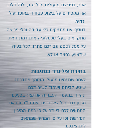
אחר, בפריצת מנעולים מכל סוג, ולכל דלת.
אנו מקפידים על ביצוע עבודה באופן יעיל
וזהיר.
בנוסף, אנו מחזיקים כלי עבודה וכלי פריצה
מתקדמים בעלי טכנולוגיה מתקדמת וזאת
על מנת לספק עבורכם פתרון לכל בעיה
שתצוץ, צפויה או לא.
בחירת צילינדר בנתיבות
לאחר שתזמינו מנעולן מוסמך מחברתנו
שיגיע לביתם ויעמוד לשירותכם
ונהייה במעמד העבודה אנו נציג בפניכם
מגוון רחב של צילינדרים ואתם תבחרו את
המתאים לכם ביותר על פי רמת המיגון
הנדרשת וכן על פי המחיר שמתאים
לתקציבכם.