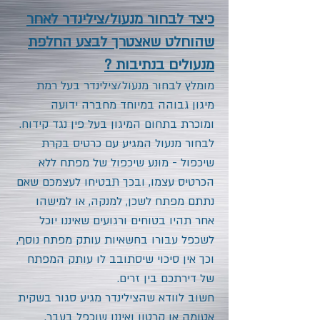
כיצד לבחור מנעול/צילינדר לאחר
שהוחלט שאצטרך לבצע החלפת
מנעולים בנתיבות ?
מומלץ לבחור מנעול/צילינדר בעל רמת
מיגון גבוהה במיוחד מחברה ידועה
ומוכרת בתחום המיגון בעל פין נגד קידוח.
לבחור מנעול המגיע עם כרטיס בקרת
שיכפול - מונע שיכפול של מפתח ללא
הכרטיס עצמו, ובכך תבטיחו לעצמכם שאם
נתתם מפתח לשכן, למנקה, או למישהו
אחר תהיו בטוחים ורגועים שאיננו יוכל
לשכפל עבורו בחשאיות עותק מפתח נוסף,
וכך אין סיכוי שיסתובב לו עותק המפתח
של דירתכם בין זרים.
חשוב לוודא שהצילינדר מגיע סגור בשקית
אטומה או קרטון ואיננו שוכפל בעבר.