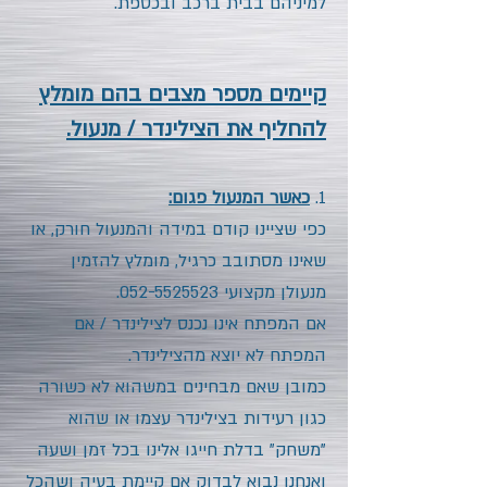
למיניהם בבית ברכב ובכספת.
קיימים מספר מצבים בהם מומלץ
להחליף את הצילינדר / מנעול.
1.
כאשר המנעול פגום:
כפי שציינו קודם במידה והמנעול חורק, או
שאינו מסתובב כרגיל, מומלץ להזמין
מנעולן מקצועי
052-5525523
.
אם המפתח אינו נכנס לצילינדר / אם
המפתח לא יוצא מהצילינדר.
כמובן שאם מבחינים במשהוא לא כשורה
כגון רעידות בצילינדר עצמו או שהוא
"משחק" בדלת חייגו אלינו בכל זמן ושעה
ואנחנו נבוא לבדוק אם קיימת בעיה ושהכל