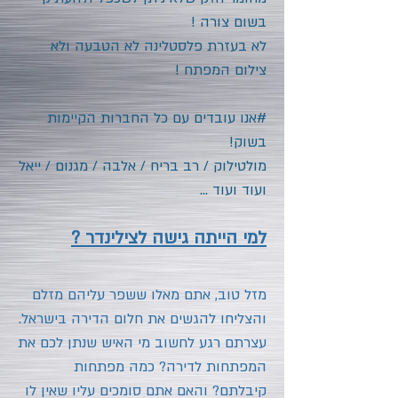
בשום צורה !
לא בעזרת פלסטלינה לא הטבעה ולא
צילום המפתח !
#אנו עובדים עם כל החברות הקיימות
בשוק!
מולטילוק / רב בריח / אלבה / מגנום / ייאל
ועוד ועוד ...
למי הייתה גישה לצילינדר ?
מזל טוב, אתם מאלו ששפר עליהם מזלם
והצליחו להגשים את חלום הדירה בישראל.
עצרתם רגע לחשוב מי האיש שנתן לכם את
המפתחות לדירה? כמה מפתחות
קיבלתם? והאם אתם סומכים עליו שאין לו