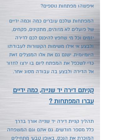
איפשהו מפתחות נוספים?
המפתחות שלכם עוברים כמה וכמה ידיים
של פועלים לא מזוהים, מתקינים, פקחים,
יזמים וכל מי שחפץ להיכנס לכם לדירה
ולבצע אי אילו משימות הקשורות לעבודתו
היומיומית. ישנם גם את אלו המנצלים זאת
כדי לשכפל את המפתח ליום בו ירצו לחזור
אל הדירה ולבצע בה עבודה מסוג אחר.
קניתם דירה יד שנייה, כמה ידיים
עברו המפתחות ?
תהליך קניית דירה יד שנייה אורך בדרך
כלל מספר חודשים. גם אתם וגם המשפחה
המוכרת את הנכס, באופן טבעי מתחילים