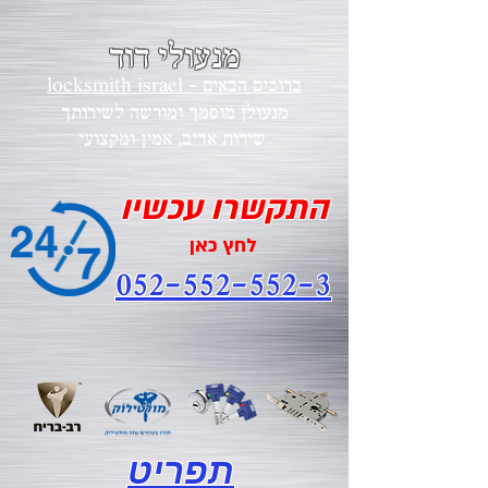
מנעולי דוד
locksmith israel - ברוכים הבאים
מנעולן מוסמך ומורשה לשירותך
י
שירות אדיב, אמין ומקצוע
התקשרו עכשיו
לחץ כאן
052-552-552-3
תפריט