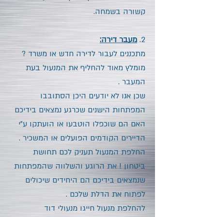
קשורה בשמחה.
2.
מעבר דירה:
מתכננים לעבור לדירה חדש או משרד ?
מומלץ מאוד להחליף את המנעול בעת
המעבר .
שכן אנו לא יודעים היכן הסתובבו
המפתחות הישנים שכרגע נמצאים בידיכם
האם הם שוכפלו הוטבעו או הועתקו ע"י
הדיירים הקודמים הפועלים או המשכיר .
החלפת המנעול תעניק לכם תחושת
ביטחון ! את הרוגע והשלווה שהמפתחות
שנמצאים בידיכם הם היחידים שיכולים
לפתוח את הדלת שלכם .
להחלפת מנעול חייגו מנעולי דוד