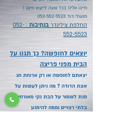
חייגו אלינו בכל שעה לייעוץ חינם !
מנעולי דוד
052-552-5523
החלפת צילינדר
בנתיבות
:
052-
552-5523
יוצאים לחופשה? כך תגנו על
הבית מפני פריצה
יצאתם לחופשה או רק ארוחת חג
אצת הדודה ? מה ניתן לעשות
על
מנת לשמור על הבת נקי מאורחים
בלתי רצויים וממה להימנע
גם אם אין לכם מנעול כספת או גלאי
תנועה בבית עדיין יש לא מעט דברים