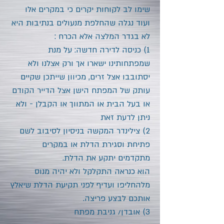
שימו לב לקוחות יקרים כי במקרים אלו
ועוד נגלה שהחלפת מנעולים בנתיבות היא
לא בגדר המלצה אלא הכרח :
1) כניסה לדירה חדשה: על מנת
שמפתחותינו ישארו אך ורק אצלנו ולא
יסתובבו אצל זרים, מכיוון שייתכן שקיים
עותק של המפתח הישן אצל הדייר הקודם
או בעל הבית או המתווך או הקבלן - ולא
ניתן לדעת זאת
2) צילינדר המקשה בניסיון לסיבוב לשם
פתיחת וסגירת הדלת או במקרים
מתקדמים יתקע את הדלת.
הוא כנראה התקלקל ולא יהיה מנוס
מלהחליפו ועדיף לפני תקיעת הדלת שיאלץ
אותכם לבצע פריצה.
3) אובדן/ גניבת מפתח