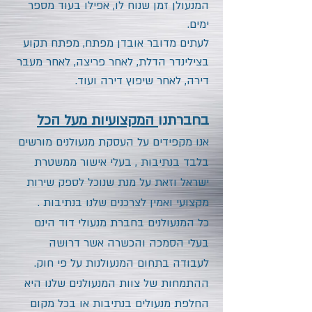
המנעולן זמן שנוח לו, אפילו בעוד מספר
ימים.
לעתים
מדובר אובדן מפתח, מפתח תקוע
בצילינדר הדלת, לאחר פריצה, לאחר מעבר
דירה, לאחר שיפוץ דירה ועוד
.
בחברתנו
המקצועיות מעל הכל
אנו מקפידים על העסקת מנעולנים מורשים
בלבד
בנתיבות
, בעלי אישור ממשטרת
ישראל וזאת על מנת שנוכל לספק שירות
מקצועי ואמין לצרכנים שלנו
בנתיבות
.
כל המנעולנים בחברת מנעולי דוד הינם
בעלי הסמכה והכשרה אשר דרושה
לעבודה בתחום המנעולנות על פי חוק.
ההתמחות של צוות המנעולנים שלנו היא
החלפת מנעולים
בנתיבות
או בכל מקום