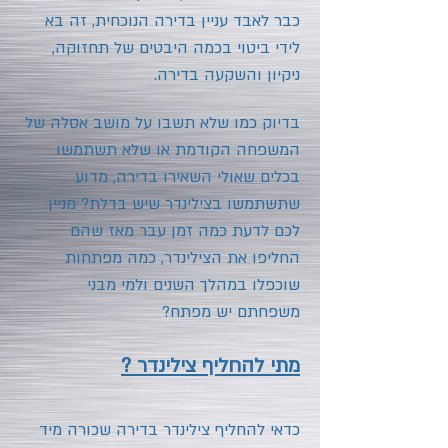
כבר לאבד עניין בדירה הנוכחית, זה בא
לידי ביטוי בכמה היבטים של תחזוקה,
ניקיון והשקעה בדירה.
בדיוק כמו שלא תשבו על מושב אסלה של
המשפחה הקודמת או שלא תשתמשו
בכלים שאולי השאירו בדירה, מדוע
שתשתמשו בצילינדר שיש בדלת? מניין
לכם לדעת כמה זמן עבר מאז שהם
החליפו את הצילינדר, כמה מפתחות
שוכפלו במהלך השנים ולמי מבני
משפחתם יש מפתח?
מתי להחליף צילינדר ?
כדאי להחליף צילינדר בדירה שכורה מיד