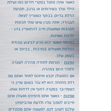
כאשר אתה נתקל במקרי חירום כמו נעילת
הילד שלך בשירותים או ברכב, תקיעת
הדלת בדיוק בבוקר כשצריך לצאת
לעבודה, אתה מבין שיש שתי תכונות
חשובות שמנעולן חייב להתאפיין בהן -
זמינות ואמינות.
במיוחד כאשר הוא מגיע לביצוע עבודת
החלפת מנעולים
בנתיבות
, בביתך או
בעסק שלך.
זמינות
- תורמת לחזרה מהירה לשגרה
ולסדר היום במהרה.
אם המנעולן יקבע איתכם למחר ואתם עם
דלת פתוחה הוא לא עזר בשום עניין, כי
כשמדובר במקרה דחוף אין לדחות אותו.
אמינות
- כאשר אתם מזמינים מנעולן אתם
חייבים לסמוך עליו ולדעת שהביטחון
שלכם חשוב לכם, למעשה אתם מפקידים