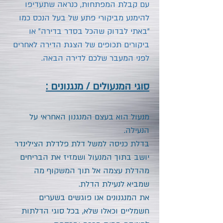
עם קבלת המפתחות, כנראה שתעדיפו
להימנע מביקורי פתע של בעל הנכס כמו
"באתי לבדוק שהכל בסדר בדירה" או
ביקורים תכופים של הצגת הדירה לאחרים
לפני המעבר שלכם לדירה הבאה.
סוגי המנעולים / מנגנונים :
מנעול הוא בעצם המנגנון האחראי על
הנעילה.
בדלת כניסה למשל דלת פלדלת הצילינדר
יושב בתוך המנעול ושמזיז את הבריחים
מהדלת עצמה אל תוך המשקוף מה
שמביא לנעילת הדלת.
את המנגנונים אנו פוגשים בשערים
חשמליים וכאלו שלא, בכל סוגי הדלתות