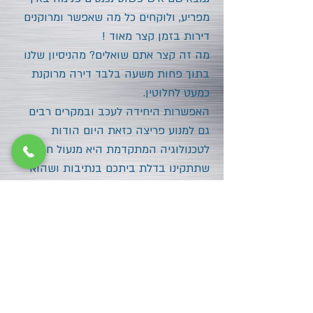
מפריע, ולוקחים כל מה שאפשר ומרוקנים
דירות בזמן קצר מאוד !
מה זה קצר אתם שואלים? מהניסיון שלנו
בתוך פחות משעה בלבד דירה מרוקנת
כמעט לחלוטין.
האפשרות היחידה לעכב ובמקרים רבים
גם למנוע פריצה כזאת היום הודות
לטכנולוגיה המתקדמת היא מנעול חדש
שתתקינו בדלת ביתכם בנתיבות ושהוא
יהיה מנעול בעל צילינדר המגיע עם כרטיס
חכם, שאינו מאפשר שכפול של המפתחות
המתאימים למנעול ללא הכרטיס.
שמרו על הכרטיס היטב, וכך תהיו מוגנים
בפני רוב סוגי הפריצה.
למנעולן בנתיבות 24/7 צרו קשר מידי עם