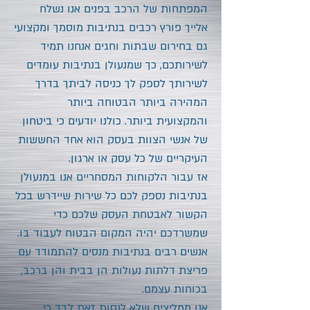
המפתחות של הרכב בפנים אנו נשלח
אלייך פורץ רכבים בנתיבות מוסמך ומקצועי
גם בחירום שבתות וחגים אנחנו תמיד
לשירותכם, כך שמנעולן בנתיבות עומדים
לשירותך לספק לך כניסה לביתך בדרך
המהירה ביותר הבטוחה ביותר
והמקצועית ביותר. כולנו יודעים כי ביטחון
של אנשי הצוות בעסק הוא אחד החששות
העיקריים של כל עסק או ארגון.
אז עבור הלקוחות המסחריים אנו במנעולן
בנתיבות נספק לכם כל שירות שיידרש בכל
הקשור לאבטחת העסק שלכם כדי
שמשרדכם יהיה המקום הבטוח לעבוד בו.
אנשים רבים בנתיבות מנסים להתמודד עם
פריצת דלתות נעולות הן בבית והן ברכב,
בכוחות עצמם.
אנו ממליצים שלא לנסות זאת לבד כי