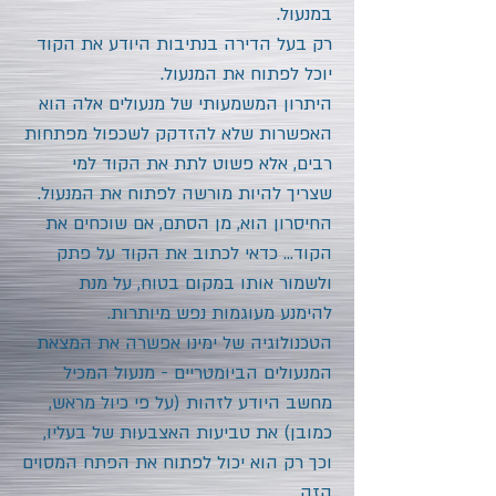
במנעול.
רק בעל הדירה בנתיבות היודע את הקוד
יוכל לפתוח את המנעול.
היתרון המשמעותי של מנעולים אלה הוא
האפשרות שלא להזדקק לשכפול מפתחות
רבים, אלא פשוט לתת את הקוד למי
שצריך להיות מורשה לפתוח את המנעול.
החיסרון הוא, מן הסתם, אם שוכחים את
הקוד... כדאי לכתוב את הקוד על פתק
ולשמור אותו במקום בטוח, על מנת
להימנע מעוגמות נפש מיותרות.
הטכנולוגיה של ימינו אפשרה את המצאת
המנעולים הביומטריים - מנעול המכיל
מחשב היודע לזהות (על פי כיול מראש,
כמובן) את טביעות האצבעות של בעליו,
וכך רק הוא יכול לפתוח את הפתח המסוים
הזה.