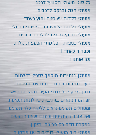
כל סוגי מנעולי הסוויץ' לרכב
מנעולי הגה וברקס לרכבים
מנעולי דלתות עץ פנים וחוץ כאחד
מנעולי דלתות אלומיניום - משרדים וכולי
מנעולי חובקי זכוכית לדלתות זכוכית
מנעולי כספות - כל סוגי הכספות קלות
וכבדוד כאחד !
נסו אותנו !
מנעולן
בנתיבות
מוסמך לטפל בדלתות
בעיר
נתיבות
וכמובן גם תושב
נתיבות
ובכך מגיע לכל רחבי העיר במהירות שיא
יש המון מקרים
בנתיבות
שדלתות תקינות
ומנעולים תקינים נראים ללקוח כלא תקינים
ואין צורך להחליפם וכמובן שאנו מבצעים
במקרה הזה רק פריצה ותיקון.
מנעולי דוד מנעולן
בנתיבות
אנו מתקנים