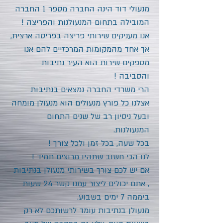
מנעולי דוד הינה החברה מספר 1 החברה
המובילה בתחום המנעולנות והפריצה !
אנו מעניקים שירותי פריצה בפריסה ארצית,
אך אחד מהמקומות המרכזיים להם אנו
מספקים שירות הוא העיר
נתיבות
והסביבה !
הרי משרדי החברה
נמצאים
בנתיבות
אצלנו כל פורץ מנעולים הוא מנעולן מומחה
ובעל ניסיון רב של שנים התחום
המנעולנות.
בכל שעה, בכל זמן ולכל צורך !
לנו הכי חשוב שתהיו מרוצים תמיד !
אם יש לכם צורך בשירותי מנעולן בנתיבות
, אתם יכולים ליצור עמנו קשר 24 שעות
ביממה 7 ימים בשבוע.
מנעולן בנתיבות עומד לרשותכם לא רק