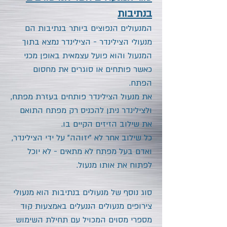
בנתיבות
המנעולים הנפוצים ביותר בנתיבות הם
מנעולי הצילינדר - הצילינדר נמצא בתוך
המנעול והוא פועל עצמאית באופן מכני
כאשר פותחים או סוגרים את מחסום
הפתח.
את מנעול הצילינדר פותחים בעזרת מפתח,
ולצילינדר ניתן להכניס רק מפתח התואם
את שילוב הזיזים הקיים בו.
כל שילוב אחר לא "יזוהה" על ידי הצילינדר,
ואדם בעל מפתח לא מתאים - לא יוכל
לפתוח את אותו מנעול.
סוג נוסף של מנעולים בנתיבות הוא מנעולי
צירופים מנעולים הננעלים באמצעות קוד
מספרי מסוים המכויל עם תחילת השימוש