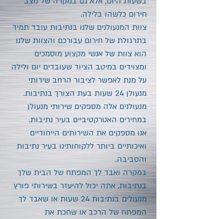
בשעות היום, אלא גם במקרה של מצב
חירום כלשהו בלילה.
צוות המנעולנים שלנו בנתיבות עובד תמיד
בתרגולת של חירום עבורכם והצוות שלנו
הוא צוות של אנשי מקצוע מוסמכים
ומצוידים במיטב הציוד שעובדים יום ולילה
על מנת לאפשר לציבור הרחב שירותי
מנעולן 24 שעות בעת הצורך בנתיבות.
מנעולנים אלה מספקים שירותי מנעולן
במחירים האטרקטיביים בעיר נתיבות.
אנו מספקים את השירותים הייחודיים
ואיכותיים ביותר ללקוחותינו בעיר נתיבות
והסביבה.
במקרה ואבד לך המפתח של הבית שלך
בנתיבות, אתה יכול להיעזר בשירותי פורץ
מנעולים בנתיבות 24 שעות או שאבד לך
המפתח של הרכב או שחכת את