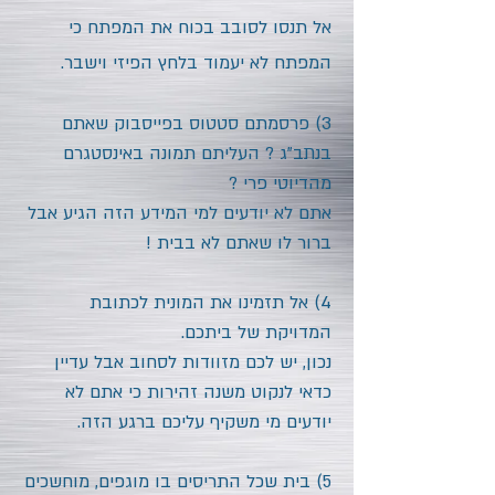
אל תנסו לסובב בכוח את המפתח כי
המפתח לא יעמוד בלחץ הפיזי וישבר.
3) פרסמתם סטטוס בפייסבוק שאתם
בנתב"ג ? העליתם תמונה באינסטגרם
מהדיוטי פרי ?
אתם לא יודעים למי המידע הזה הגיע אבל
ברור לו שאתם לא בבית !
4) אל תזמינו את המונית לכתובת
המדויקת של ביתכם.
נכון, יש לכם מזוודות לסחוב אבל עדיין
כדאי לנקוט משנה זהירות כי אתם לא
יודעים מי משקיף עליכם ברגע הזה.
5) בית שכל התריסים בו מוגפים, מוחשכים