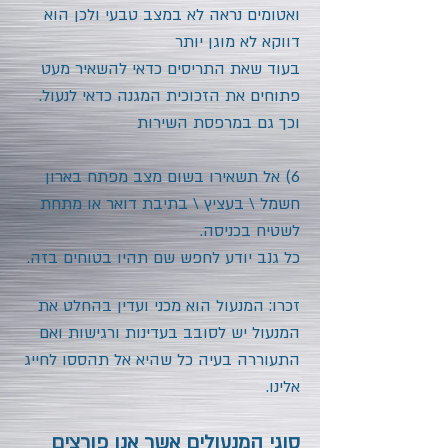
ואטומים נראה לא במצב טבעי ולכן הוא
דווקא לא מוגן יותר
בעוד שאת התריסים כדאי להשאיר מעט
פתוחים את הזכוכית המגנה כדאי לנעול.
ו
כך גם במרפסת השירות
6) אל תשאירו בשום מצב מפתח בארון
חשמל \ בעציץ \ בתיבת דואר או מתחת
לשטיח בכניסה.
כל גנב יודע לחפש שם תהיו בטוחים בזה.
זכרו: המנעול הוא מכני ועדין בהחלט את
המנעול יש לסובב בעדינות ורגישות ואם
התעוררה בעיה כל שהיא אל תהססו לחייג
אלינו.
סוגי המנעולים אשר אנו פורצים