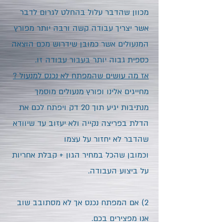
מכוון שהדבר עלול בהחלט לגרום לדבר
אשר יצריך עבודה קשה ורבה יותר מפורץ
המנעולים אשר כמובן שידרוש מכם הוצאה
כספית גבוה יותר בעבור עבודה זו.
אז מה עושים שהמפתח לא נכנס למנעול ?
מחייגים אלינו ופורץ מנעולים מוסמך
מ
נתיבות
יגיע תוך 20 דק ויפתח לכם את
הדלת בפריצה נקייה ולא יעזוב עד שיוודא
שהדבר לא יחזור על עצמו
וכמובן שהכל במחיר הגון + קבלת אחריות
על ביצוע העבודה.
2) אם המפתח נכנס אך לא מסתובב שוב
אנו מפצירים בכם.