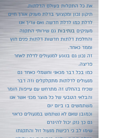
את כל התקלות בעולם הדלתות.
תיקון נכון ומקצועי בדלת מעניק אורך חיים
לדלת כמו לדלת חדשה ואם צריך אנו
מעניקים
בנתיבות
גם שירותי התקנה
והחלפת דלתות חדשות דלתות פנים חוץ
וממד כאחד.
זה נכון גם בנוגע למנעולים לדלת לאחר
פריצה.
כמו בכל דבר מכאני וחשמלי כאחד גם
מנעולים לדלתות מתקלקלים וזה דבר
שכיח בהחלט זה מתרחש עם עייפות חומר
והבלאי הטבעי של כל מוצר מכני אשר אנו
משתמשים בו ביום יום
וכמובן שאם לא נשתמש במנעולים כראוי
גם כך נזק יכול להיגרם
שימו לב כי רכישת מנעול זול והתקנתו