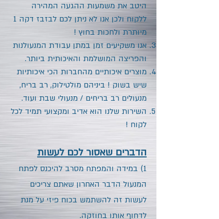
היטב את משמעות ההגעה המהירה
ללקוח ולכן אנו לא ניתן לכם לבזבז דקה 1
מיותרת ולחכות בחוץ !
אנו משקיעים זמן במתן עבודת המנעולנות
והפריצה המושלמת והאיכותית ביותר.
מוצרים איכותיים מהחברות הכי איכותיות
שיש בשוק ! ביניהם
מולטילוק, רב בריח,
מנעולים רב בריחים / מנעולי שבת ועוד.
השירות שלנו הוא אדיב ומקצועי תמיד לכל
לקוח !
הדברים שאסור לכם לעשות
1) במידה והמפתח מסרב להיכנס לפתח
המנעול הדבר האחרון שאתם צריכים
לעשות זה להשתמש בכוח פיזי על מנת
לדחוף אותו בחוזקה.