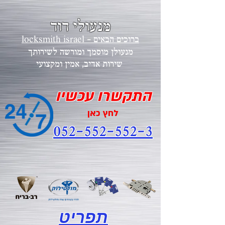
מנעולי דוד
locksmith israel - ברוכים הבאים
מנעולן מוסמך ומורשה לשירותך
י
שירות אדיב, אמין ומקצוע
התקשרו עכשיו
לחץ כאן
052-552-552-3
תפריט