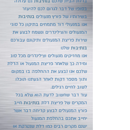
בדלת הבית שלכם
בנתיבות
גם עלולה
בסופו של דבר לגרום לכם להיעזר
בשירותיו של פורץ מנעולים
בנתיבות
אנו במנעולי דוד מתמחים בתיקון כל סוגי
המנעולים והצילינדרים ונשמח לבצע את
שירות פריצת המנעולים ותיקונם עבורכם
בנתיבות
שלנו
אנו מחזיקים מנעולים וצילינדרים מכל סוג
ומידה כך שלאחר פריצת המנעול או הדלת
שלכם אנו נבצע את ההחלפה בו במקום
ותוך מספר דקות לאחר הגעתנו תוכלו
לשוב לחיים רגילים.
עוד דבר שחשוב לדעת הוא שלא בכל
המקרים של פריצת דלת
בנתיבות
חייב
פורץ המנעולים לבצע קדיחה דבר אשר
יחייב אתכם בהחלפת המנעול
ישנם מקרים רבים כמו דלת שנטרקת או