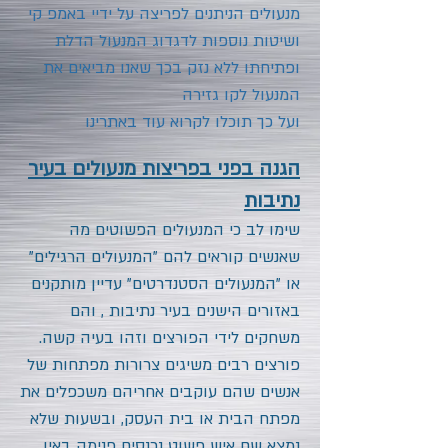
מנעולים הניתנים לפריצה על ידיי באמפ קי
ושיטות נוספות לדגדוג המנעול הדלת
ופתיחתו ללא נזק בכך שאנו מביאים את
המנעול לקו גזירה
ועל כך תוכלו לקרוא עוד באתרינו
הגנה בפני בפריצות מנעולים בעיר
נתיבות
שימו לב כי המנעולים הפשוטים מה
שאנשים קוראים להם "המנעולים הרגילים"
או "המנעולים הסטנדרטים" עדיין מותקנים
באזורים הישנים בעיר נתיבות , והם
משחקים לידי הפורצים וזהו בעיה קשה.
פורצים רבים משיגים צרורות מפתחות של
אנשים שהם עוקבים אחריהם משכפלים את
מפתח הבית או בית העסק, ובשעות שלא
נמצא שם איש פשוט נכנסים פנימה באין