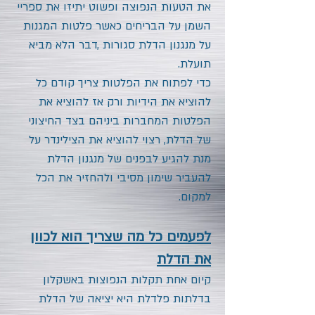
את הטעות הנפוצה ופשוט יתיזו את ספריי
השמן על הבריחים כאשר פלטות המגנות
על מנגנון הדלת סגורות ,דבר הלא מביא
תועלת.
כדי לפתוח את הפלטות צריך קודם כל
להוציא את הידיות ורק אז להוציא את
הפלטות המחברות ביניהם בצד החיצוני
של הדלת, רצוי להוציא את הצילינדר על
מנת להגיע לבפנים של מנגנון הדלת
להעביר שימון מסיבי ולהחזיר את הכל
למקום.
לפעמים כל מה שצריך הוא לכוון
את הדלת
קיום אחת תקלות הנפוצות באשקלון
בדלתות פלדלת היא יציאה של הדלת