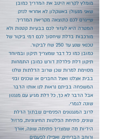
מומלץ לקרוא היטב את המדריך כמובן
שאני מנעולן באשקלון לא אחראי לנזק
שייגרם לכם כתוצאה מקריאת המדריך.
המטרה
היא לעזור לכם בבעיות קטנות ולא
מורכבות בדלת שיחסוך לכם דמי ביקור של
טכנאי שנע עד 250 שח לביקור.
כמובן כמו כל דבר שמצריך תיקון ובמיוחד
תיקון דלת פלדלת דורש כמובן התמחות
מסוימת למרות שכן שרוב הדלתות שלנו
בבית אצלנו ואצל החברים או שכנים ובני
המשפחה בביתם נראות לנו אותו הדבר
אבל הדבר לא כך, כל דלת מגיע עם מנגנון
שונה לגמרי.
לרוב המנגנונים הפנימיים שבתוך הדלת
שונים, פתיחת הפלטות החיצוניות, פרזול
הידיות מה שמצריך פתיחה שונה, אורך
ורוחב הבריחים, ואפילו לפעמים