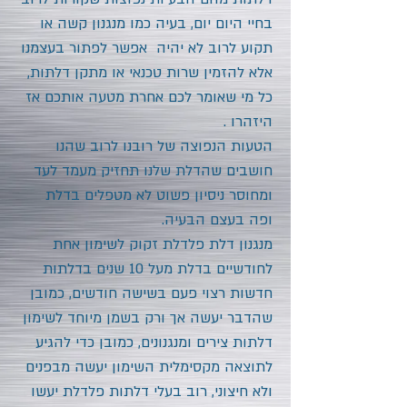
בחיי היום יום, בעיה כמו מנגנון קשה או
תקוע לרוב לא יהיה אפשר לפתור בעצמנו
אלא להזמין שרות טכנאי או מתקן דלתות,
כל מי שאומר לכם אחרת מטעה אותכם אז
היזהרו .
הטעות הנפוצה של רובנו לרוב שהנו
חושבים שהדלת שלנו תחזיק מעמד לעד
ומחוסר ניסיון פשוט לא מטפלים בדלת
ופה בעצם הבעיה.
מנגנון דלת פלדלת זקוק לשימון אחת
לחודשיים בדלת מעל 10 שנים בדלתות
חדשות רצוי פעם בשישה חודשים, כמובן
שהדבר יעשה אך ורק בשמן מיוחד לשימון
דלתות צירים ומנגנונים, כמובן כדי להגיע
לתוצאה מקסימלית השימון יעשה מבפנים
ולא חיצוני, רוב בעלי דלתות פלדלת יעשו