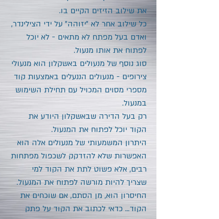
את שילוב הזיזים הקיים בו.
כל שילוב אחר לא "יזוהה" על ידי הצילינדר,
ואדם בעל מפתח לא מתאים - לא יוכל
לפתוח את אותו מנעול.
סוג נוסף של מנעולים באשקלון הוא מנעולי
צירופים - מנעולים הננעלים באמצעות קוד
מספרי מסוים המכויל עם תחילת השימוש
במנעול.
רק בעל הדירה שבאשקלון היודע את
הקוד יוכל לפתוח את המנעול.
היתרון המשמעותי של מנעולים אלה הוא
האפשרות שלא להזדקק לשכפול מפתחות
רבים, אלא פשוט לתת את הקוד למי
שצריך להיות מורשה לפתוח את המנעול.
החיסרון הוא, מן הסתם, אם שוכחים את
הקוד... כדאי לכתוב את הקוד על פתק