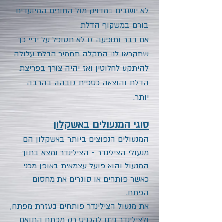
לא יושבים במדויק מול החורים המיועדים
בורם במשקוף הדלת
אם דבר ותופעה זו לא תטופל על ידיי כך
שתקראו לנו התקלה תחמיר הדלת עלולה
להיתקע לחלוטין ואז יהיה צורך בפריצת
הדלת והוצאה כספית גובהה בהרבה
יותר.
סוגי המנעולים באשקלון
המנעולים הנפוצים ביותר באשקלון הם
מנעולי הצילינדר - הצילינדר נמצא בתוך
המנעול והוא פועל עצמאית באופן מכני
כאשר פותחים או סוגרים את מחסום
הפתח.
את מנעול הצילינדר פותחים בעזרת מפתח,
ולצילינדר ניתן להכניס רק מפתח התואם