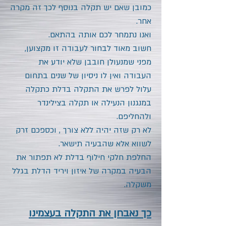
כמובן שאם יש תקלה בנוסף לכך זה מקרה
אחר.
ואנו נתמחר לכם אותה בהתאם.
חשוב מאוד לבחור לעבודה זו מקצוען,
מפני שמנעולן חובבן שלא יודע את
העבודה ואין לו ניסיון של שנים בתחום
עלול לפרש את התקלה בדלת כתקלה
במנגנון הנעילה או תקלה בצילינדר
ולהחליפם.
לא רק שזה יהיה ללא צורך , וכספכם זרק
לשווא אלא שהבעיה תישאר.
החלפת חלקי חילוף בדלת לא תפתור את
הבעיה במקרה של איזון ויריד הדלת בגלל
משקלה.
כך נאבחן את התקלה בעצמינו