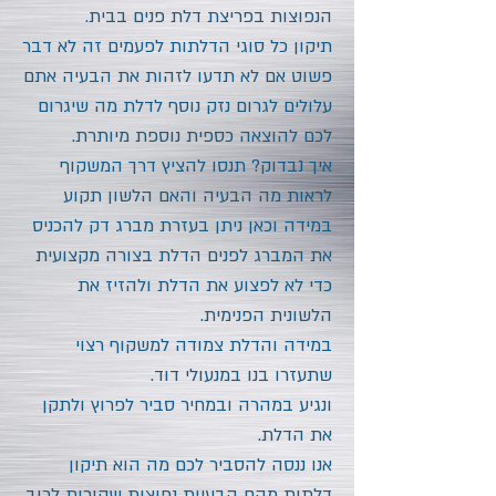
הנפוצות בפריצת דלת פנים בבית.
תיקון כל סוגי הדלתות לפעמים זה לא דבר
פשוט אם לא תדעו לזהות את הבעיה אתם
עלולים לגרום נזק נוסף לדלת מה שיגרום
לכם להוצאה כספית נוספת מיותרת.
איך נבדוק? תנסו להציץ דרך המשקוף
לראות מה הבעיה והאם הלשון תקוע
במידה וכאן ניתן בעזרת מברג דק להכניס
את המברג לפנים הדלת בצורה מקצועית
כדי לא לפצוע את הדלת ולהזיז את
הלשונית הפנימית.
במידה והדלת צמודה למשקוף רצוי
שתעזרו בנו במנעולי דוד.
ונגיע במהרה ובמחיר סביר לפרוץ ולתקן
את הדלת.
אנו ננסה להסביר לכם מה הוא תיקון
דלתות מהם הבעיות נפוצות שקורות לרוב