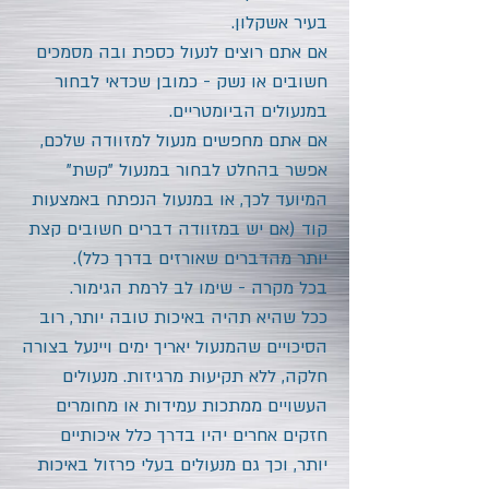
בעיר אשקלון.
אם אתם רוצים לנעול כספת ובה מסמכים
חשובים או נשק - כמובן שכדאי לבחור
במנעולים הביומטריים.
אם אתם מחפשים מנעול למזוודה שלכם,
אפשר בהחלט לבחור במנעול "קשת"
המיועד לכך, או במנעול הנפתח באמצעות
קוד (אם יש במזוודה דברים חשובים קצת
יותר מהדברים שאורזים בדרך כלל).
בכל מקרה - שימו לב לרמת הגימור.
ככל שהיא תהיה באיכות טובה יותר, רוב
הסיכויים שהמנעול יאריך ימים ויינעל בצורה
חלקה, ללא תקיעות מרגיזות. מנעולים
העשויים ממתכות עמידות או מחומרים
חזקים אחרים יהיו בדרך כלל איכותיים
יותר, וכך גם מנעולים בעלי פרזול באיכות