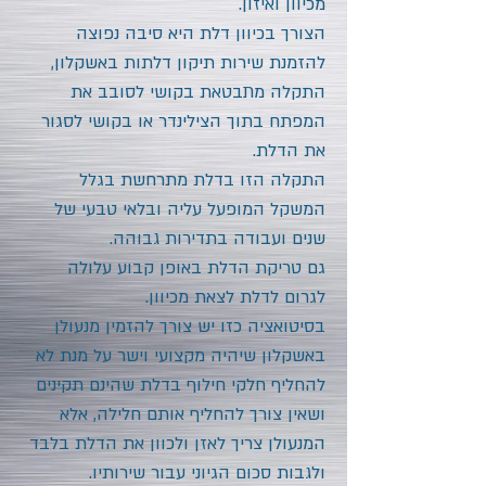
מכיוון ואיזון.
הצורך בכיוון דלת היא סיבה נפוצה
להזמנת שירות תיקון דלתות באשקלון,
התקלה מתבטאת בקושי לסובב את
המפתח בתוך הצילינדר או בקושי לסגור
את הדלת.
התקלה הזו בדלת מתרחשת בגלל
המשקל המופעל עליה ובלאי טבעי של
שנים ועבודה בתדירות גבוהה.
גם טריקת הדלת באופן קבוע עלולה
לגרום לדלת לצאת מכיוון.
בסיטואציה כזו יש צורך להזמין מנעולן
באשקלון שיהיה מקצועי וישר על מנת לא
להחליף חלקי חילוף בדלת שהינם תקינים
ושאין צורך להחליף אותם חלילה, אלא
המנעולן צריך לאזן ולכוון את הדלת בלבד
ולגבות סכום הגיוני עבור שירותיו.