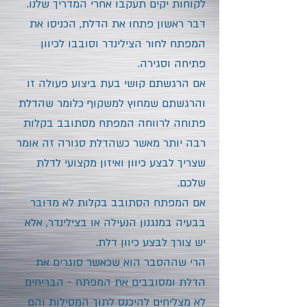
לקוחות יקים תעקבו אחרי המדריך שלנו.
דבר ראשון פתחו את הדלת, הכניסו את
המפתח לחור הצילינדר וסובבו לכיוון
פתיחה וסגירה.
אם הרגשתם קושי בעת ביצוע פעולה זו
והרגשתם שמחוץ למשקוף כלומר שהדלת
פתוחה לרווחה המפתח מסתובב בקלות
רבה יותר מאשר כשהדלת סגורה זה אומר
שצריך לבצע כיוון ואיזון מקצועי לדלת
שלכם.
אם המפתח הסתובב בקלות לא מדובר
בבעיה במנגנון הנעילה או בצילינדר, אלא
יש צורך לבצע כיוון דלת.
הרי שההסבר הוא שכאשר סוגרים את
הדלת ומסובבים את המפתח - הבריחים
לא מצליחים להיכנס לתוך המסילות והם