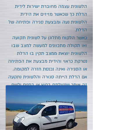
הלשונית עצמה מחוברת ישירות לידית
הדלת כך שכאשר מזיזים את הידית
הלשונית נעה ומבצעת סגירה ופתיחה של
הדלת.
כאשר הלקוח מתלונן על לשונית תקועה
ואו תקולה מתכוונים למעשה למצב שבו
הלשונית יוצאת ממצב תקין בו הדלת
נטרקת כראוי והידית מבצעת את הפתיחה
או הסגירה ואינה נכנסת חזרה למקומה.
אם הדלת הייתה סגורה והלשונית נתקעה
זה אומר שננעלתם בחוץ או בפנים ולשם
כך אתם צריכים שירות של מנעולן מוסמך
באשקלון חייגו בכל שעה:
052-552-5523
אם לשונית הדלת לא נסגרת ונתקעת, אי
אפשר לנסות לשחררה לבד, וכדאי בהחלט