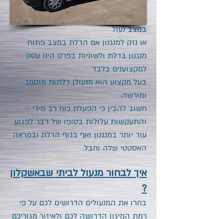
להזמין בעל מקצוע מנעולן באשקלון כדי
לא לגרום נזק. לשקוף אם הדלת נמצאת
במצב נעול
או נזק למנגנון אם הדלת במצב פתוח
מנגנון בדלת ולשוניות בפרט הינו עסק
למקצוענים בלבד
בעל מקצוע הוא מנעולן דלתות מוסמך
ומורשה.
חשוב להבין כי הפעלת כוח רב מידי
והתעקשות עלולות בסופו של דבר לפגוע
עוד יותר במנגנון ואף בגוף הדלת ובמראה
האסטטי שלה וחבל.
איך לבחור מנעול לביתי שבאשקלון
?
בחרו את המנעולים הדרושים לכם על פי
רמת המיגון הדרושה לכם ולאיזור מגוריכם