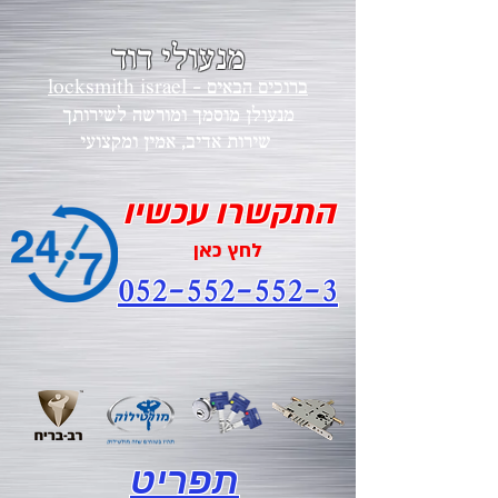
מנעולי דוד
locksmith israel - ברוכים הבאים
מנעולן מוסמך ומורשה לשירותך
י
שירות אדיב, אמין ומקצוע
התקשרו עכשיו
לחץ כאן
052-552-552-3
תפריט