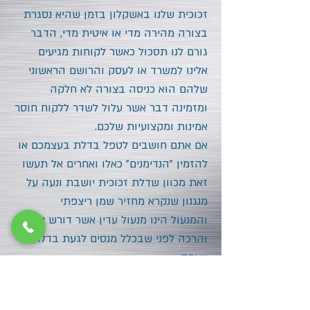
זכוכית שלנו באשקלון בזמן שהיא נסגרת
בצורה מהירה מדי או איטית מדי, הדבר
גורם לנו תסכול כאשר לקוחות מגיעים
אלינו למשרד או לעסק והרושם הראשוני
שלהם הוא כניסה בצורה לא חלקה
ומזמינה דבר אשר עלול לשדר ללקוח חוסר
אמינות ומקצועיות שלכם.
אם אתם חושבים לטפל בדלת בעצמכם או
להזמין "הנדימנים" כאלו ואחרים אל תעשו
זאת מכוון שדלת זכוכית יושבת ונעה על
מנגנון שנקרא מחזיר שמן ריצפתי
והמנעול הינו מנעול עדין אשר דורש ניתוק
והרכה לפני שבכלל מנסים לגעת בדלת
עצמה.
דלתות זכוית זה עזק למקצוענים בתחום
בלבד