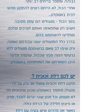
גבוהה ומספר בריחים רב יותר.
אחרי הכול, לא הייתם רוצים להתקע מחוץ
לבית באשקלון...
בסך הכול - מנעולים הם עסק מסובך.
חשוב רק שתתאימו ואותם לצרכים שלכם,
ושתדעו להשתמש בהם.
בדרך כלל המנעולים יעשו עבודתם נאמנה,
ורק שימו לב שאם ברשותכם מנעולים ללא
כרטיסי הגנה מפני שכפול, שתמיד תדעו
היכן השארתם את המפתחות באשקלון..
יש לכם דלת זכוכית ?
תיקון דלת זכוכית
עושה אך ורק על ידי
מנעולן מוסמך באשקלון מכוון שזכוכית זה
לא משחק וכל מגע שגוי יגרום לשבר, סדק
או פיצוץ חלילה של הדלת כולה
כאשר אנו מזהים שיש בעיה עם דלת