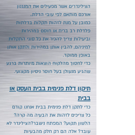
הצילינדרים אשר מפעילים את המנגנון
אורכם מותאם לפי עובי הדלת..
כמובן על מנת לזהות תקלות בדלתות
פלדלת רב בריח או חוסם במהירות
וביעילות צריך להכיר את כל סוגי התקלות
למיניהם, להבין אותן במהירות ולתקן אותן
באופן ממוקד.
כדי לחסוך מהלקוח הוצאות מיותרות ברגע
שהגיע מנעולן בעל חוסר ניסיון מקצועי.
תיקון דלת פנימית בבית העסק או
בבית
כדי לתקן דלת פנימית בבית אנחנו קודם
כל צריכים לזהות את הבעיה מה קרה?
הלשון תקוע? המפתח נישבר?הצילינדר לא
עובד? אלה הם רק חלק מהבעיות