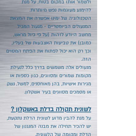
ולשמור אותו במקום בטוח, על מנת
להימנע מעוגמות נפש מיותרות.
הטכנולוגיה של ימינו אפשרה את המצאת
המנעולים הביומטריים - מנעול המכיל
מחשב היודע לזהות (על פי כיול מראש,
כמובן) את טביעות האצבעות של בעליו,
וכך רק הוא יכול לפתוח את הפתח המסוים
הזה.
מנעולים אלה משמשים בדרך כלל לנעילת
מקומות שמורים ומסווגים, כגון כספות או
מגירות אישיות, בהן מאוחסנים, למשל, נשק
או מסמכים מסווגים בעיר אשקלון.
לשונית תקולה בדלת באשקלון ?
על מנת להבין מדוע לשונית הדלת נתקעת,
יש להכיר תחילה את מבנה המנגנון של
הדלת ומקומה של הלשונית.